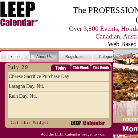
The PROFESSIONA
Over 3,800 Events, Holid
Canadian, Austr
Web Based 
Today Is...
Home
About Us
Registration
Categories
Se
July 29
Cheese Sacrifice Purchase Day
Lasagna Day, Ntl.
Rain Day, Ntl.
Get This Widget
Add the LEEP Calendar widget to your