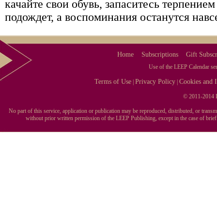
качайте свои обувь, запаситесь терпение
подождет, а воспоминания останутся навс
Home
Subscriptions
Gift Subscr
Use of the LEEP Calendar serv
Terms of Use
Privacy Policy
Cookies and I
|
|
© 2011-2014 L
No part of this service, application or publication may be reproduced, distributed, or tran
without prior written permission of the LEEP Publishing, except in the case of brie